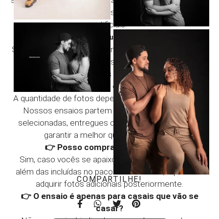
e momentos verdadeiros, sem forçar situações
artificiais.
👉
Posso trocar de roupa durante o ensaio?
Sim, a troca de roupa é permitida e ajuda a criar maior
variedade nas fotografias, permitindo diferentes
estilos e propostas durante a sessão.
👉 Quantas fotos estão incluídas?
A quantidade de fotos depende do pacote escolhido.
Nossos ensaios partem de 10 fotos tratadas e
selecionadas, entregues com todo o cuidado para
garantir a melhor qualidade possível.
👉 Posso comprar fotos extras?
Sim, caso vocês se apaixonem por mais imagens
além das incluídas no pacote contratado, é possível
COMPARTILHE!
adquirir fotos adicionais posteriormente.
👉 O ensaio é apenas para casais que vão se
casar?