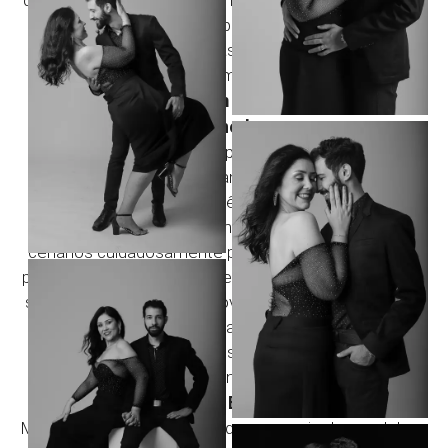
forma espontânea.
O resultado são fotografias que representam quem
vocês realmente são.
Estúdio Fotográfico em Suzano com Ambiente
Acolhedor
O Estúdio Rossinis foi preparado para proporcionar
conforto, privacidade e tranquilidade durante toda a
experiência.
Com iluminação profissional, ambiente climatizado,
cenários cuidadosamente planejados e atendimento
personalizado, criamos o cenário ideal para que vocês
se sintam à vontade e aproveitem cada momento do
ensaio.
Nosso objetivo é que a sessão seja leve, divertida e
especial do início ao fim.
Quando Fazer um Ensaio de Casal?
Muitas pessoas acreditam que o ensaio de casal deve