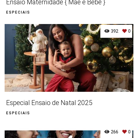
Ensaio Maternidade { Mãe e Bebê }
pacotes, disponibilidade de datas e opções de
personalização.
ESPECIAIS
Me chama
392
0
Será um prazer registrar momentos que merecem
ser lembrados para sempre.
Tags
Ensaio Casal
Ensaio Familia
Namorado
Casal
Especial Ensaio de Natal 2025
ESPECIAIS
266
0