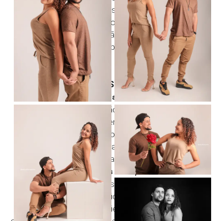
conforme o estilo do casal.
Cada ensaio é realizado com atenção aos detalhes
para que vocês tenham não apenas belas imagens,
mas também uma experiência memorável.
Perguntas Frequentes Sobre o Ensaio de Casal
👉 Quanto tempo dura o ensaio de casal?
O ensaio possui duração média entre 30 e 50
minutos. Esse período permite realizar diferentes
composições, cenários e momentos com
tranquilidade, sem que a experiência se torne
cansativa.
👉
Precisamos saber posar?
Não. A maioria dos casais nunca participou de um
ensaio fotográfico profissional.
Durante toda a sessão, orientamos vocês de forma
simples e natural, ajudando a criar poses espontâneas