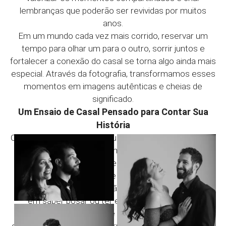
lembranças que poderão ser revividas por muitos
anos.
Em um mundo cada vez mais corrido, reservar um
tempo para olhar um para o outro, sorrir juntos e
fortalecer a conexão do casal se torna algo ainda mais
especial. Através da fotografia, transformamos esses
momentos em imagens autênticas e cheias de
significado.
Um Ensaio de Casal Pensado para Contar Sua
História
Cada relacionamento possui sua própria essência. Por
isso, acreditamos que as melhores fotografias são
aquelas que refletem a personalidade e a conexão
verdadeira entre duas pessoas.
Durante o ensaio, vocês não precisam se preocupar
em saber posar ou ter experiência diante das
câmeras. Nossa direção é leve e natural, permitindo
que cada gesto, abraço, sorriso e olhar aconteçam de