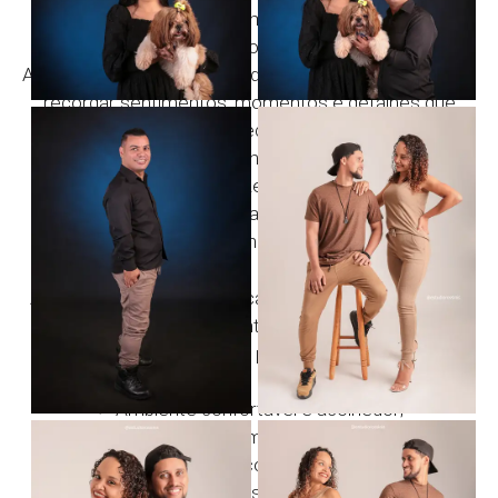
As fotografias possuem um valor que cresce com o
passar do tempo.
Anos depois, ao revisitar cada imagem, vocês poderão
recordar sentimentos, momentos e detalhes que
talvez fossem esquecidos pela memória.
Por isso, investir em um ensaio fotográfico de casal
não significa apenas fazer belas fotos. Significa
preservar capítulos importantes da história de vocês
para as próximas gerações.
Por Que Escolher o Estúdio Rossinis?
Ao realizar seu ensaio de casal em Suzano conosco,
vocês contam com:
✓ Atendimento personalizado;
✓ Direção leve e natural durante toda a sessão;
✓ Ambiente confortável e acolhedor;
✓ Equipamentos e iluminação profissionais;
✓ Fotografias editadas com cuidado e qualidade;
✓ Flexibilidade para personalizar a experiência