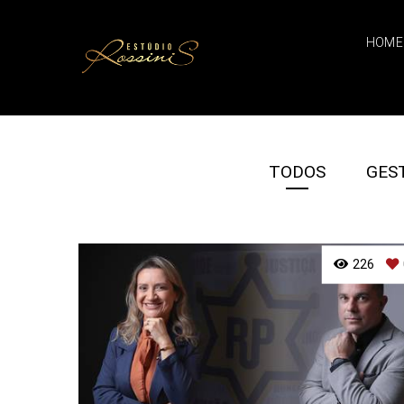
HOME
TODOS
GES
226