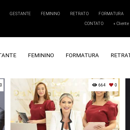
GESTANTE
FEMININO
RETRATO
FORMATURA
CONTATO
« Cliente 
TANTE
FEMININO
FORMATURA
RETRA
0
664
0